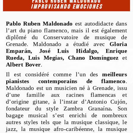
PABLO RUBÉN MALDONADO
IMPROVISANDO EMOCIONES
Pablo Ruben Maldonado
est autodidacte dans
l’art du piano flamenco, mais il est également
diplômé du Conservatoire de musique de
Grenade. Maldonado a étudié avec
Gloria
Emparán, José Luis Hidalgo, Enrique
Rueda, Luis Megías, Chano Domínguez
et
Albert Bover
.
Il est considéré comme l’un des
meilleurs
pianistes contemporains de flamenco
.
Maldonado est un musicien né à Grenade, issu
d’une famille aux racines flamencas et
d’origine gitane, à l’instar d’Antonio Cujón,
fondateur du style Zambra Granaína
.
Son
bagage musical s’est enrichi de nombreux
autres styles tels que la musique classique, le
jazz, la musique afro-caribéenne, la musique