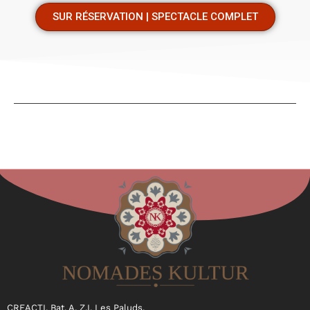
SUR RÉSERVATION | SPECTACLE COMPLET
CREACTI. Bat. A, Z.I. Les Paluds,