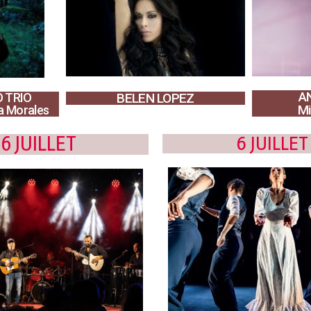
A
 TRIO
BELEN LOPEZ
Mi
na Morales
6 JUILLET
6 JUILLET