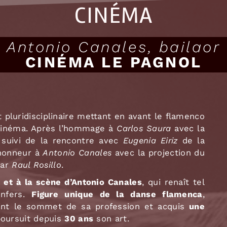
CINÉMA
Antonio Canales, bailaor
CINÉMA LE PAGNOL
 pluridisciplinaire mettant en avant le flamenco
 cinéma. Après l’hommage à
Carlos Saura
avec la
suivi de la rencontre avec
Eugenia Eiriz
de la
 honneur à
Antonio Canales
avec la projection du
par
Raul Rosillo
.
 et à la scène d’Antonio Canales
, qui renaît tel
enfers.
Figure unique de la danse flamenca
,
teint le sommet de sa profession et acquis
une
poursuit depuis
30 ans
son art.