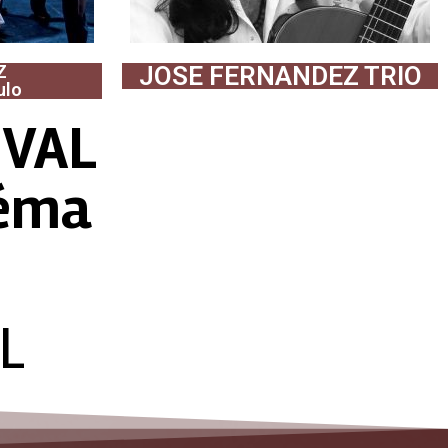
Z
JOSE FERNANDEZ TRIO
ulo
IVAL
néma
L