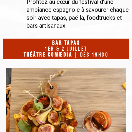
Profitez au cœur du festival d’une
ambiance espagnole à savourer chaque
soir avec tapas, paëlla, foodtrucks
et
bars artisanaux.
bar tapas
1er & 2 juillet
THÉÂTRE COMŒDIA
| dès 19H30