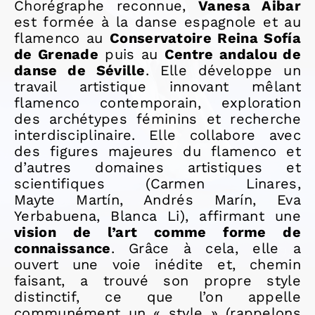
Chorégraphe reconnue,
Vanesa Aibar
est formée à la danse espagnole et au
flamenco au
Conservatoire Reina Sofía
de Grenade
puis au
Centre andalou de
danse de Séville
. Elle développe un
travail artistique innovant mêlant
flamenco contemporain, exploration
des archétypes féminins et recherche
interdisciplinaire. Elle collabore avec
des figures majeures du flamenco et
d’autres domaines artistiques et
scientifiques (Carmen Linares,
Mayte
Martín, Andrés Marín, Eva
Yerbabuena, Blanca Li), affirmant une
vision de l’art comme forme de
connaissance
. Grâce à cela, elle a
ouvert une voie inédite et, chemin
faisant, a trouvé son propre style
distinctif, ce que l’on appelle
communément un « style » (rappelons