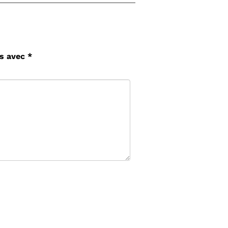
és avec
*