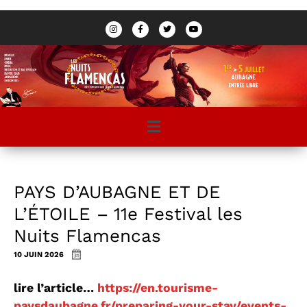
PAYS D’AUBAGNE ET DE
L’ÉTOILE – 11e Festival les
Nuits Flamencas
10 JUIN 2026
lire l’article…
https://en.tourisme-
paysdaubagne.fr/preparing-your-stay/events-